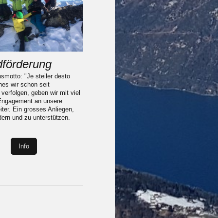
förderung
smotto: "Je steiler desto
hes wir schon seit
verfolgen, geben wir mit viel
Engagement an unsere
ter. Ein grosses Anliegen,
dern und zu unterstützen.
Info