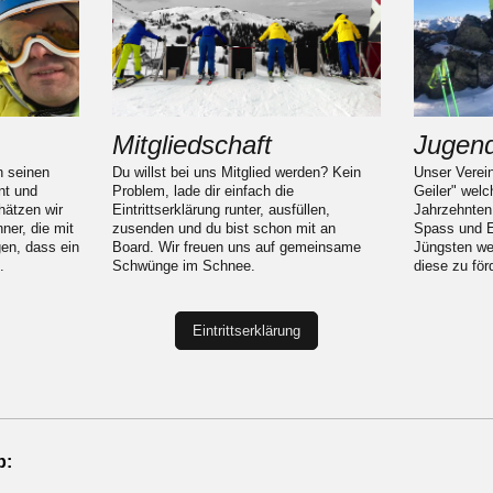
Mitgliedschaft
Jugend
n seinen
Du willst bei uns Mitglied werden? Kein
Unser Verein
nt und
Problem, lade dir einfach die
Geiler" welc
ätzen wir
Eintrittserklärung runter, ausfüllen,
Jahrzehnten 
ner, die mit
zusenden und du bist schon mit an
Spass und 
gen, dass ein
Board. Wir freuen uns auf gemeinsame
Jüngsten wei
.
Schwünge im Schnee.
diese zu för
Eintrittserklärung
b: