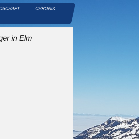
DSCHAFT
CHRONIK
e.V.
ger in Elm