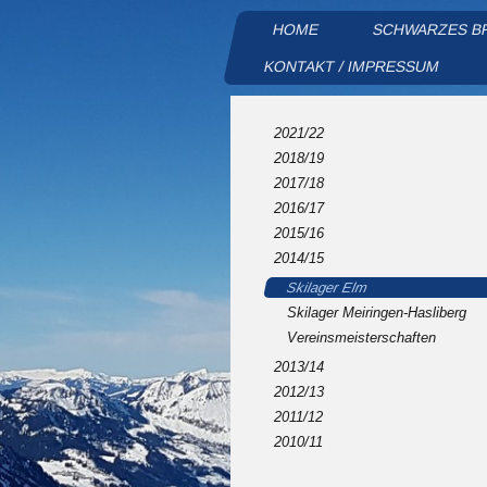
HOME
SCHWARZES B
KONTAKT / IMPRESSUM
2021/22
2018/19
2017/18
2016/17
2015/16
2014/15
Skilager Elm
Skilager Meiringen-Hasliberg
Vereinsmeisterschaften
2013/14
2012/13
2011/12
2010/11