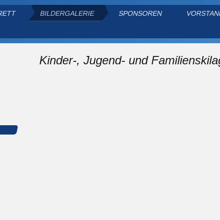
RETT
BILDERGALERIE
SPONSOREN
VORSTAN
Ski-Club Baltersweil 
Kinder-, Jugend- und Familienskila